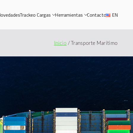
ovedades
Trackeo Cargas
Herramientas
Contacto
EN
Inicio
Transporte Marítimo