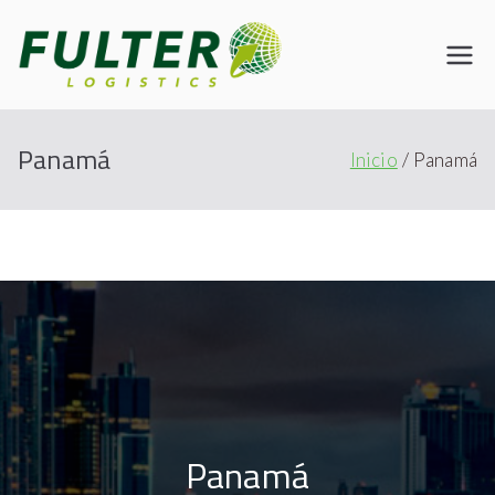
Fulter
Connecting the World
Panamá
Inicio
Panamá
Panamá