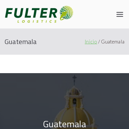
Fulter
Connecting the World
Guatemala
Inicio
Guatemala
Guatemala