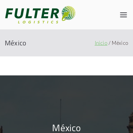
Fulter
Connecting the World
México
Inicio
México
México